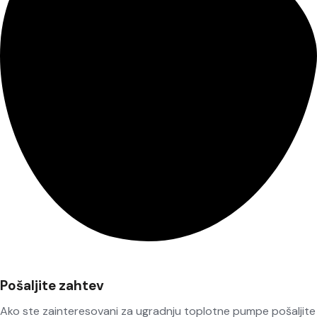
Pošaljite zahtev
Ako ste zainteresovani za ugradnju toplotne pumpe pošaljite