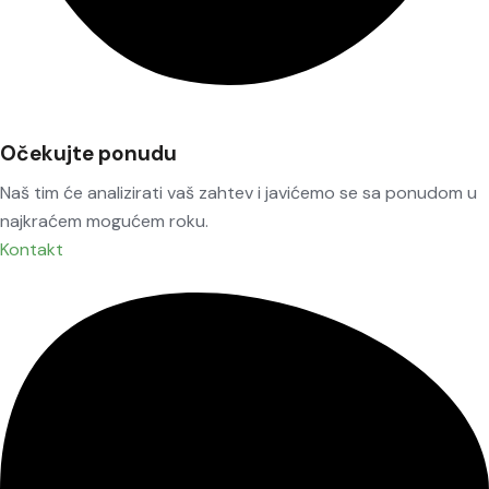
Očekujte ponudu
Naš tim će analizirati vaš zahtev i javićemo se sa ponudom u
najkraćem mogućem roku.
Kontakt