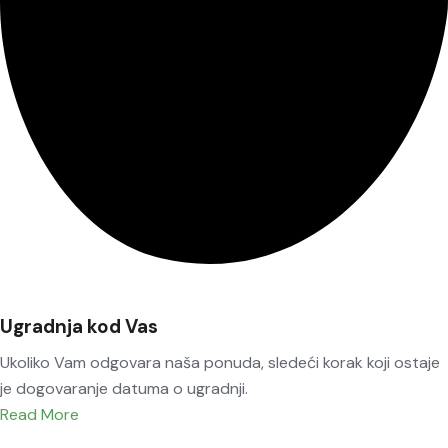
Ugradnja kod Vas
Ukoliko Vam odgovara naša ponuda, sledeći korak koji ostaje
je dogovaranje datuma o ugradnji.
Read More