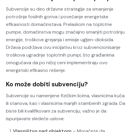
Subvencije su deo državne strategije za smanjenje
potrošnje fosilnih goriva i povećanje energetske
efikasnosti domaćinstava. Prelaskom na toplotne
pumpe, domaćinstva mogu značajno smanjiti potrošnju
energije, troškove grejanja i emisije ugljen-dioksida.
Država podržava ovu inicijativu kroz subvencionisanje
troškova ugradnje toplotnih pumpi, što građanima
omogućava da po nižoj ceni implementiraju ovo
energetski efikasno rešenje.
Ko može dobiti subvenciju?
Subvencije su namenjene fizičkim licima, vlasnicima kuća
ili stanova, kao i vlasnicima manjih stambenih zgrada. Da
biste bili kvalifikovani za subvenciju, važno je da
ispunjavate sledeće uslove:
Vlasništvo nad objektom
– Moraćete da