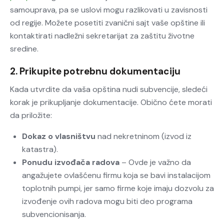
samouprava, pa se uslovi mogu razlikovati u zavisnosti
od regije. Možete posetiti zvanični sajt vaše opštine ili
kontaktirati nadležni sekretarijat za zaštitu životne
sredine.
2. Prikupite potrebnu dokumentaciju
Kada utvrdite da vaša opština nudi subvencije, sledeći
korak je prikupljanje dokumentacije. Obično ćete morati
da priložite:
Dokaz o vlasništvu
nad nekretninom (izvod iz
katastra).
Ponudu izvođača radova
– Ovde je važno da
angažujete ovlašćenu firmu koja se bavi instalacijom
toplotnih pumpi, jer samo firme koje imaju dozvolu za
izvođenje ovih radova mogu biti deo programa
subvencionisanja.