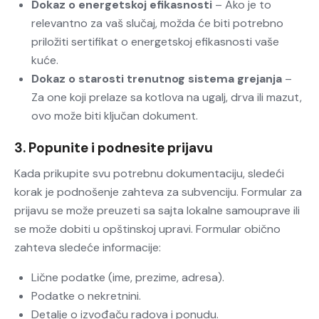
Dokaz o energetskoj efikasnosti
– Ako je to
relevantno za vaš slučaj, možda će biti potrebno
priložiti sertifikat o energetskoj efikasnosti vaše
kuće.
Dokaz o starosti trenutnog sistema grejanja
–
Za one koji prelaze sa kotlova na ugalj, drva ili mazut,
ovo može biti ključan dokument.
3. Popunite i podnesite prijavu
Kada prikupite svu potrebnu dokumentaciju, sledeći
korak je podnošenje zahteva za subvenciju. Formular za
prijavu se može preuzeti sa sajta lokalne samouprave ili
se može dobiti u opštinskoj upravi. Formular obično
zahteva sledeće informacije:
Lične podatke (ime, prezime, adresa).
Podatke o nekretnini.
Detalje o izvođaču radova i ponudu.