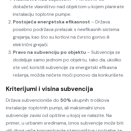
dokažete vlasništvo nad objektom u kojem planirate
instalaciju toplotne pumpe.
Postojeća energetska efikasnost
– Država
posebno podržava prelazak s neefikasnih sistema
grejanja, kao što su kotlovi na čvrsto gorivo ili
električni grejači.
Pravo na subvenciju po objektu
– Subvencija se
dodeljuje samo jednom po objektu, tako da, ukoliko
ste već koristili subvencije za energetski efikasna
rešenja, možda nećete moći ponovo da konkurišete.
Kriterijumi i visina subvencija
Država subvencioniše do
50%
ukupnih troškova
instalacije toplotnih pumpi, ali maksimalni iznos
subvencije zavisi od opštine u kojoj se nalazite. Na
primer, u urbanim sredinama, iznos subvencije može biti
viši zbog veće koncentracije stanovništva i potrebe za