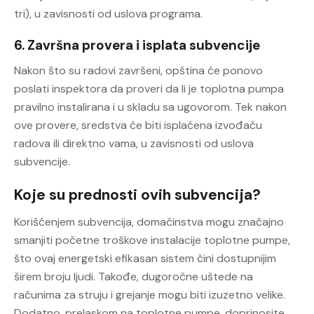
tri), u zavisnosti od uslova programa.
6. Završna provera i isplata subvencije
Nakon što su radovi završeni, opština će ponovo
poslati inspektora da proveri da li je toplotna pumpa
pravilno instalirana i u skladu sa ugovorom. Tek nakon
ove provere, sredstva će biti isplaćena izvođaču
radova ili direktno vama, u zavisnosti od uslova
subvencije.
Koje su prednosti ovih subvencija?
Korišćenjem subvencija, domaćinstva mogu značajno
smanjiti početne troškove instalacije toplotne pumpe,
što ovaj energetski efikasan sistem čini dostupnijim
širem broju ljudi. Takođe, dugoročne uštede na
računima za struju i grejanje mogu biti izuzetno velike.
Dodatno, prelaskom na toplotne pumpe, doprinosite