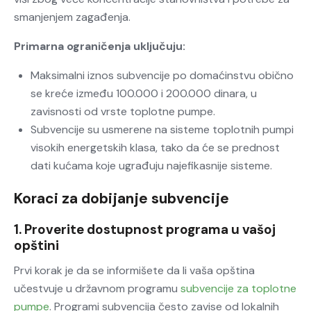
smanjenjem zagađenja.
Primarna ograničenja uključuju:
Maksimalni iznos subvencije po domaćinstvu obično
se kreće između 100.000 i 200.000 dinara, u
zavisnosti od vrste toplotne pumpe.
Subvencije su usmerene na sisteme toplotnih pumpi
visokih energetskih klasa, tako da će se prednost
dati kućama koje ugrađuju najefikasnije sisteme.
Koraci za dobijanje subvencije
1. Proverite dostupnost programa u vašoj
opštini
Prvi korak je da se informišete da li vaša opština
učestvuje u državnom programu
subvencije za toplotne
pumpe
. Programi subvencija često zavise od lokalnih