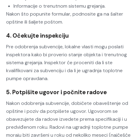
Informacije o trenutnom sistemu grejanja.
Nakon što popunite formular, podnosite ga na šalter
opštine ili šaljete poštom.
4. Očekujte inspekciju
Pre odobrenja subvencije, lokalne vlasti mogu poslati
inspektora kako bi proverio stanje objekta i trenutnog
sistema grejanja. Inspektor će proceniti da li ste
kvalifikovani za subvenciju i da li je ugradnja toplotne
pumpe opravdana.
5. Potpišite ugovor i počnite radove
Nakon odobrenja subvencije, dobićete obaveštenje od
opštine i poziv da potpišete ugovor. Ugovorom se
obavezujete da radove izvedete prema specifikaciji i u
predviđenom roku. Radovi na ugradnji toplotne pumpe
moraju biti završeni u roku od nekoliko meseci (najčešće