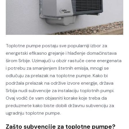
Toplotne pumpe postaju sve popularniji izbor za
energetski efikasno grejanje i hlađenje domaćinstava
širom Srbije. Uzimajući u obzir rastuće cene energenata
i potrebu za smanjenjem štetnih emisija, mnogi se
odlučuju za prelazak na toplotne pumpe. Kako bi
podržala prelazak na održive izvore energije, država
Srbija nudi subvencije za instalaciju toplotnih pumpi.
Ovaj vodič će vam objasniti korake koje treba da
preduzmete kako biste dobili državnu subvenciju za
ugradnju toplotne pumpe.
Zašto subvencije za toplotne pumpe?