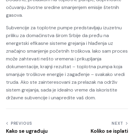
očuvanju životne sredine smanjenjem emisije štetnih
gasova.
Subvencije za toplotne pumpe predstavljaju izuzetnu
priliku za domaćinstva širom Srbije da pređu na
energetski efikasne sisteme grejanja i hlađenja uz
značajno smanjenje početnih troškova. Iako sam proces
može zahtevati nešto vremena i prikupljanja
dokumentacije, krajnji rezultat – toplotna pumpa koja
smanjuje troškove energije i zagađenje – svakako vredi
truda. Ako ste zainteresovani za prelazak na održiv
sistem grejanja, sada je idealno vreme da iskoristite
državne subvencije i unapredite vaš dom.
Kretanje
PREVIOUS
NEXT
Kako se ugrađuju
Koliko se isplati
članka